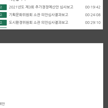
2021년도 제3회 추가경정예산안 심사보고
00:19:42
고
기획문화위원회 소관 의안심사결과보고
00:24:08
고
도시환경위원회 소관 의안심사결과보고
00:29:10
고
경제복지위원회 소관 의안심사결과보고
00:35:43
고
진주시 중소유통공동도매물로센터 운영 의혹 해
00:46:02
문
소
동부 신도심과 서부 원도심 연결 관통 간선도로
01:04:43
문
필요성
산회
01:27:19
행
례안