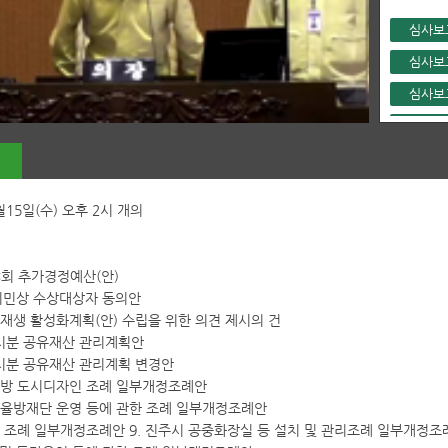
심사보
심사보
심사보
심사보
시정질
9월15일(수) 오후 2시 개의
시정질
회의진
제3회 추가경정예산(안)
주시민상 수상대상자 동의안
시재생 활성화계획(안) 수립을 위한 의견 제시의 건
 수시분 공유재산 관리계획안
 수시분 공유재산 관리계획 변경안
죄예방 도시디자인 조례 일부개정조례안
자율방재단 운영 등에 관한 조례 일부개정조례안
장 조례 일부개정조례안 9. 진주시 공중화장실 등 설치 및 관리조례 일부개정조