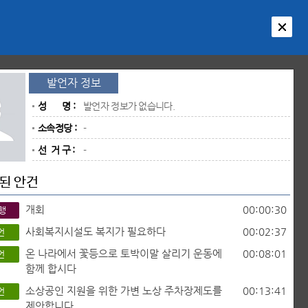
발언자 정보
성 명 :
발언자 정보가 없습니다.
소속정당 :
-
선 거 구 :
-
된 안건
개회
00:00:30
행
사회복지시설도 복지가 필요하다
00:02:37
언
온 나라에서 꽃등으로 토박이말 살리기 운동에
00:08:01
언
함께 합시다
소상공인 지원을 위한 가변 노상 주차장제도를
00:13:41
언
제안합니다