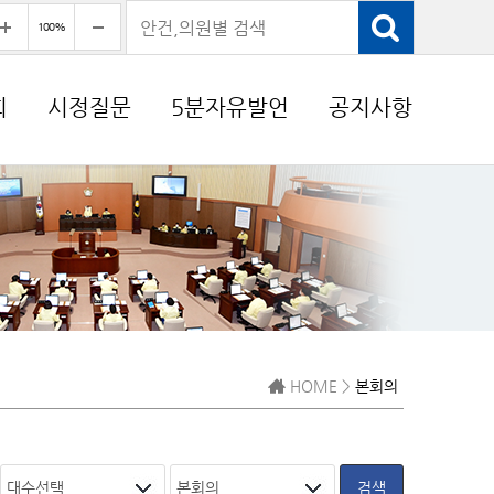
회
시정질문
5분자유발언
공지사항
HOME >
본회의