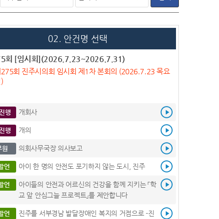
02. 안건명 선택
5회 [임시회](2026.7.23~2026.7.31)
275회 진주시의회 임시회 제1차 본회의 (2026.7.23 목요
)
개회사
진행
개의
진행
의회사무국장 의사보고
무원
아이 한 명의 안전도 포기하지 않는 도시, 진주
발언
아이들의 안전과 어르신의 건강을 함께 지키는 「학
발언
교 앞 안심그늘 프로젝트」를 제안합니다
진주를 서부경남 발달장애인 복지의 거점으로 -진
발언