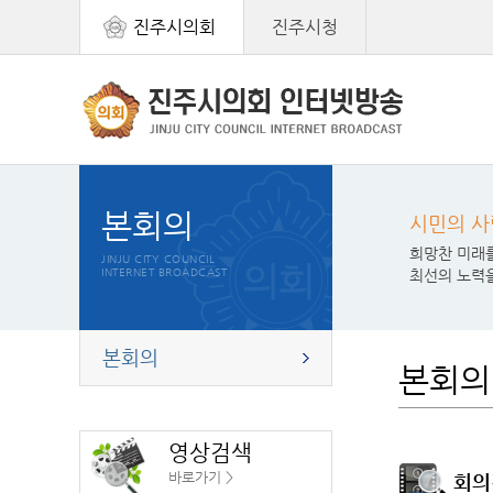
진주시의회
진주시청
본회의
시민의 사
희망찬 미래
JINJU CITY COUNCIL
INTERNET BROADCAST
최선의 노력
본회의
본회의
영상검색
바로가기 >
회의